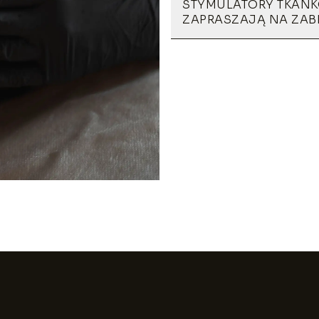
STYMULATORY TKANKO
ZAPRASZAJĄ NA ZAB