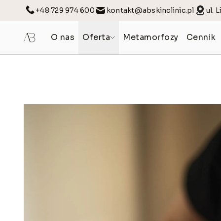
+48 729 974 600
kontakt@abskinclinic.pl
ul. 
O nas
Oferta
Metamorfozy
Cennik
KOSMETOLOGIA MEDYCZNA
KOSMETOLOGIA
Mezoterapia igłowa
Konsultacje
Stymulatory tkankowe
Terapie anti age
Osocze bogatopłytkowe
Terapie dla kobi
Fibryna bogatopłytkowa
Terapie dla skór
Terapia blizn i rozstępów
Terapie lecznicz
Lipoliza iniekcyjna
Terapie profila
Oczyszczanie w