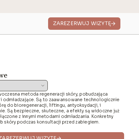
ZAREZERWUJ WIZYTĘ
TECH
MEDYCYNA ESTETYCZNA
Botoks
roigłowa
Wypełnianie kwasem
owe
yjny CO2 Finexel
woczesna metoda regeneracji skóry, pobudzająca
 DYE-VL
 i odmładzające. Są to zaawansowane technologicznie
rę do bioregeneracji, liftingu, antyoksydacji, i
rimelase
ie. Są bezpieczne, skuteczne, a efekty są widoczne już
ć łączone z innymi metodami odmładzania. Konkretny
x MED
b skóry podczas konsultacji przed zabiegiem.
ifting NIR
ZAREZERWUJ WIZYTĘ