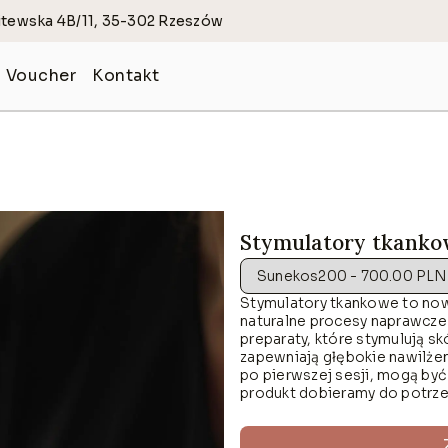
Litewska 4B/11, 35-302 Rzeszów
Voucher
Kontakt
 PIELĘGNACYJNA
KOSMETOLOGIA HI-
Dermapen 4.0
Radiofrekwencja mik
Stymulatory tkank
et w ciąży
Laser frakcyjny ablac
Stymulatory tkankowe to no
y trądzikowej
Laser Alma Harmony
naturalne procesy naprawcze
preparaty, które stymulują skó
e- przebarwienia, naczynka
Depilacja Laserowa P
zapewniają głębokie nawilżen
po pierwszej sesji, mogą by
ktyczne- nawilżanie, odbudowa
Fototerapia Dermalu
produkt dobieramy do potrze
odorowe
Alma Harmony Termol