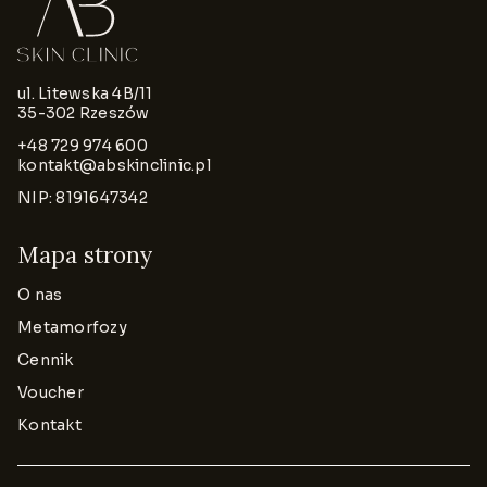
ul. Litewska 4B/11
35-302 Rzeszów
+48 729 974 600
kontakt@abskinclinic.pl
NIP: 8191647342
Mapa strony
O nas
Metamorfozy
Cennik
Voucher
Kontakt