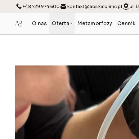
+48 729 974 600
kontakt@abskinclinic.pl
ul. 
O nas
Oferta
Metamorfozy
Cennik
KOSMETOLOGIA MEDYCZNA
KOSMETOLOGIA
Mezoterapia igłowa
Konsultacje
Stymulatory tkankowe
Terapie anti age
Osocze bogatopłytkowe
Terapie dla kobi
Fibryna bogatopłytkowa
Terapie dla skór
Terapia blizn i rozstępów
Terapie lecznicz
Lipoliza iniekcyjna
Terapie profila
Oczyszczanie w