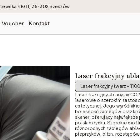
Litewska 4B/11, 35-302 Rzeszów
Voucher
Kontakt
 PIELĘGNACYJNA
KOSMETOLOGIA HI-
Dermapen 4.0
Radiofrekwencja mik
Laser frakcyjny abl
et w ciąży
Laser frakcyjny ablac
Laser frakcyjny ablacyjny CO
y trądzikowej
Laser Alma Harmony
laserowe o szerokim zastoso
estetycznej. Jego wyróżnikiem
e- przebarwienia, naczynka
Depilacja Laserowa P
bolesność zabiegów oraz krót
skaner, oferujący największ
ktyczne- nawilżanie, odbudowa
Fototerapia Dermalu
polskim rynku. Szerokie możl
różnorodnych zabiegów ablac
odorowe
Alma Harmony Termol
pieprzyków, blizn, rozstępów,