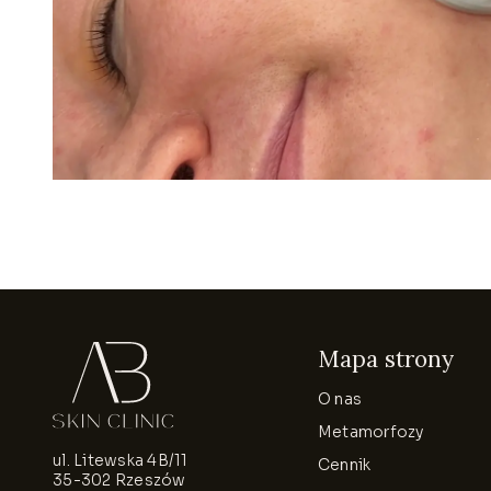
Mapa strony
O nas
Metamorfozy
ul. Litewska 4B/11
Cennik
35-302 Rzeszów