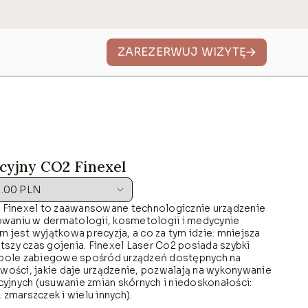
ZAREZERWUJ WIZYTĘ
TECH
MEDYCYNA ESTETYCZNA
Botoks
roigłowa
Wypełnianie kwasem
acyjny CO2 Finexel
yjny CO2 Finexel
2 Finexel to zaawansowane technologicznie urządzenie
 DYE-VL
waniu w dermatologii, kosmetologii i medycynie
 jest wyjątkowa precyzja, a co za tym idzie: mniejsza
rimelase
szy czas gojenia. Finexel Laser Co2 posiada szybki
e pole zabiegowe spośród urządzeń dostępnych na
x MED
iwości, jakie daje urządzenie, pozwalają na wykonywanie
yjnych (usuwanie zmian skórnych i niedoskonałości:
ifting NIR
 zmarszczek i wielu innych).