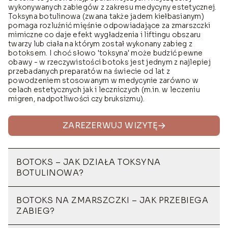
wykonywanych zabiegów z zakresu medycyny estetycznej.
Toksyna botulinowa (zwana także jadem kiełbasianym)
pomaga rozluźnić mięśnie odpowiadające za zmarszczki
mimiczne co daje efekt wygładzenia i liftingu obszaru
twarzy lub ciała na którym został wykonany zabieg z
botoksem. I choć słowo 'toksyna' może budzić pewne
obawy - w rzeczywistości botoks jest jednym z najlepiej
przebadanych preparatów na świecie od lat z
powodzeniem stosowanym w medycynie zarówno w
celach estetycznych jak i leczniczych (m.in. w leczeniu
migren, nadpotliwości czy bruksizmu).
ZAREZERWUJ WIZYTĘ
BOTOKS – JAK DZIAŁA TOKSYNA
BOTULINOWA?
BOTOKS NA ZMARSZCZKI – JAK PRZEBIEGA
ZABIEG?