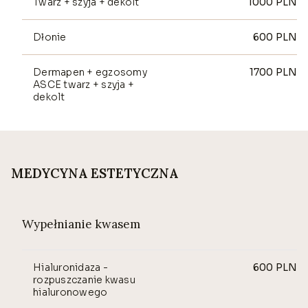
Twarz + szyja + dekolt
1000
PLN
Dłonie
600
PLN
Dermapen + egzosomy
1700
PLN
ASCE twarz + szyja +
dekolt
MEDYCYNA ESTETYCZNA
Wypełnianie kwasem
Hialuronidaza -
600
PLN
rozpuszczanie kwasu
hialuronowego