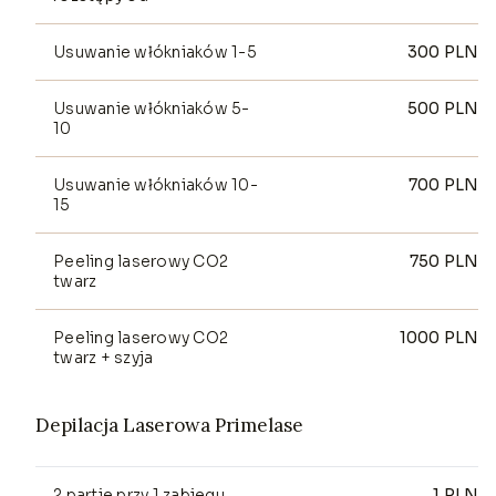
Usuwanie włókniaków 1-5
300
PLN
Usuwanie włókniaków 5-
500
PLN
10
Usuwanie włókniaków 10-
700
PLN
15
Peeling laserowy CO2
750
PLN
twarz
Peeling laserowy CO2
1000
PLN
twarz + szyja
Depilacja Laserowa Primelase
2 partie przy 1 zabiegu
1
PLN