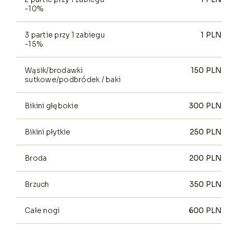
-10%
3 partie przy 1 zabiegu
1
PLN
-15%
Wąsik/brodawki
150
PLN
sutkowe/podbródek / baki
Bikini głębokie
300
PLN
Bikini płytkie
250
PLN
Broda
200
PLN
Brzuch
350
PLN
Całe nogi
600
PLN