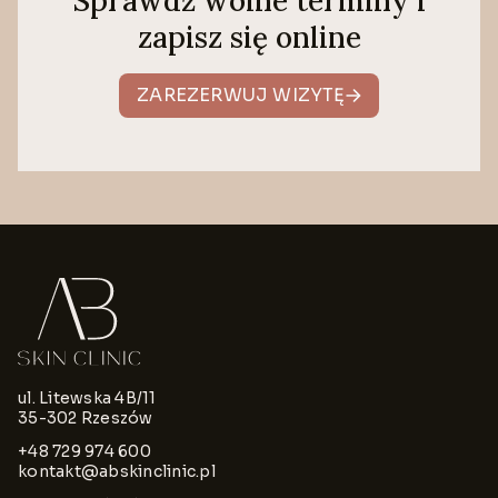
Sprawdź wolne terminy i
zapisz się online
ZAREZERWUJ WIZYTĘ
ul. Litewska 4B/11
35-302 Rzeszów
+48 729 974 600
kontakt@abskinclinic.pl