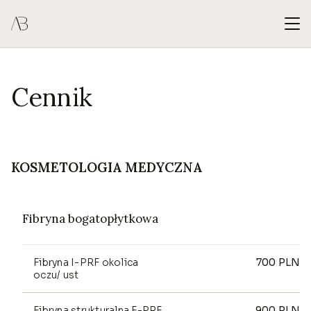
Cennik
KOSMETOLOGIA MEDYCZNA
Fibryna bogatopłytkowa
Fibryna I-PRF okolica
700
PLN
oczu/ ust
Fibryna strukturalna F-PRF
900
PLN