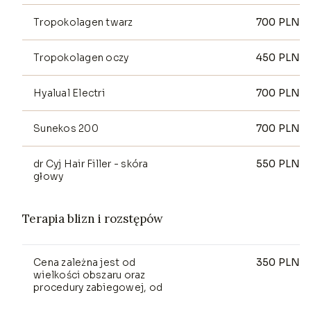
Tropokolagen twarz
700
PLN
Tropokolagen oczy
450
PLN
Hyalual Electri
700
PLN
Sunekos 200
700
PLN
dr Cyj Hair Filler - skóra
550
PLN
głowy
Terapia blizn i rozstępów
Cena zależna jest od
350
PLN
wielkości obszaru oraz
procedury zabiegowej, od