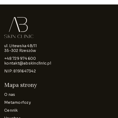
ul. Litewska 4B/11
35-302 Rzeszów
+48 729 974 600
kontakt@abskinclinic.pl
NIP: 8191647342
Mapa strony
O nas
Metamorfozy
Cennik