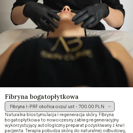
Fibryna bogatopłytkowa
Naturalna biostymulacja i regeneracja skóry. Fibryna
bogatopłytkowa to nowoczesny zabieg regeneracyjny
wykorzystujący autologiczny preparat pozyskiwany z krwi
pacjenta. Terapia pobudza skórę do naturalnej odbudowy,